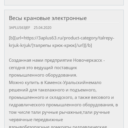
Весы крановые электронные
3APLUS63JEF
25.04.2020
[b][url=https://3aplus63.ru/product-category/talrepy-
krjuk-krjuk/]талрепы крюк-крюк[/url][/b]
Созданная нами предприятие Новочеркасск -
сегодня это ведущий поставщик
промышленного оборудования.
Можно купить в Каменск-Уральскийнемало
решений для такелажного и подъемного,
промышленного и складского, а также весового и
гидравлического промышленного оборудования, в
том числе тали ручные рычажные,тали ручные
червячные передвижные
взрывобезопасные,домкраты гидравлические