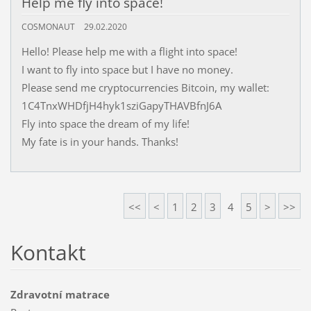
Help me fly into space!
COSMONAUT
29.02.2020
Hello! Please help me with a flight into space!
I want to fly into space but I have no money.
Please send me cryptocurrencies Bitcoin, my wallet:
1C4TnxWHDfjH4hyk1sziGapyTHAVBfnJ6A
Fly into space the dream of my life!
My fate is in your hands. Thanks!
<<
<
1
2
3
4
5
>
>>
Kontakt
Zdravotní matrace