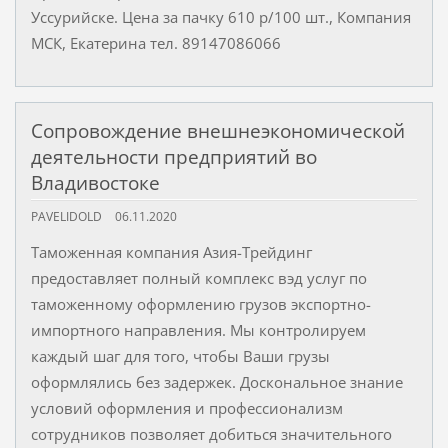
Уссурийске. Цена за пачку 610 р/100 шт., Компания
МСК, Екатерина тел. 89147086066
Сопровождение внешнеэкономической
деятельности предприятий во
Владивостоке
PAVELIDOLD
06.11.2020
Таможенная компания Азия-Трейдинг
предоставляет полный комплекс вэд услуг по
таможенному оформлению грузов экспортно-
импортного направления. Мы контролируем
каждый шаг для того, чтобы Ваши грузы
оформлялись без задержек. Доскональное знание
условий оформления и профессионализм
сотрудников позволяет добиться значительного