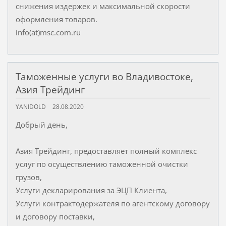
снижения издержек и максимальной скорости
оформления товаров.
info(at)msc.com.ru
Таможенные услуги во Владивостоке,
Азия Трейдинг
YANIDOLD
28.08.2020
Добрый день,
Азия Трейдинг, предоставляет полный комплекс
услуг по осуществлению таможенной очистки
грузов,
Услуги декларирования за ЭЦП Клиента,
Услуги контрактодержателя по агентскому договору
и договору поставки,