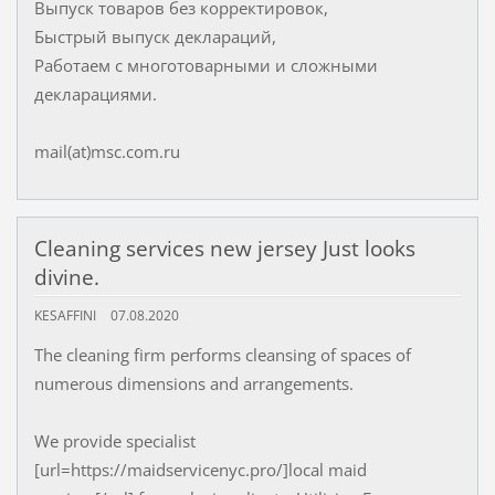
Выпуск товаров без корректировок,
Быстрый выпуск деклараций,
Работаем с многотоварными и сложными
декларациями.
mail(at)msc.com.ru
Cleaning services new jersey Just looks
divine.
KESAFFINI
07.08.2020
The cleaning firm performs cleansing of spaces of
numerous dimensions and arrangements.
We provide specialist
[url=https://maidservicenyc.pro/]local maid