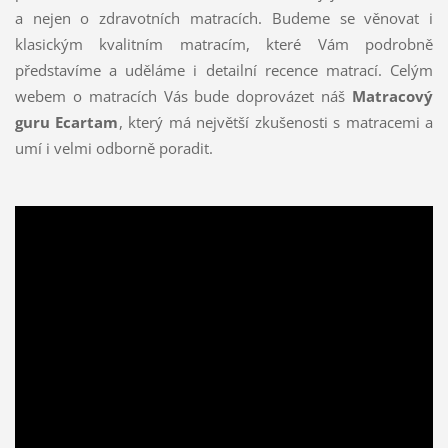
a nejen o zdravotních matracích. Budeme se věnovat i
klasickým kvalitním matracím, které Vám podrobně
představíme a uděláme i detailní recence matrací. Celým
webem o matracích Vás bude doprovázet náš
Matracový
guru Ecartam
, který má největší zkušenosti s matracemi a
umí i velmi odborně poradit.