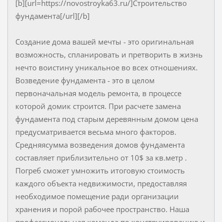
[b][url=https://novostroyka63.ru/]Строительство
фундамента[/url][/b]
Создание дома вашей мечты - это оригинальная
возможность, спланировать и претворить в жизнь
нечто воистину уникальное во всех отношениях.
Возведение фундамента - это в целом
первоначальная модель ремонта, в процессе
которой домик строится. При расчете замена
фундамента под старым деревянным домом цена
предусматривается весьма много факторов.
Средняясумма возведения домов фундамента
составляет приблизительно от 10$ за кв.метр .
Погреб сможет умножить итоговую стоимость
каждого объекта недвижимости, предоставляя
необходимое помещение ради организации
хранения и порой рабочее пространство. Наша