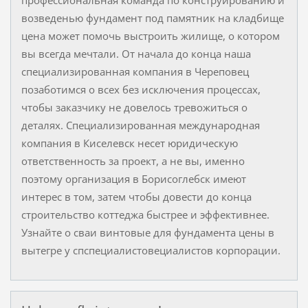
профессиональная команда по конструированию и
возведенью фундамент под памятник на кладбище
цена может помочь выстроить жилище, о котором
вы всегда мечтали. От начала до конца наша
специализированная компания в Череповец
позаботимся о всех без исключения процессах,
чтобы заказчику не довелось тревожиться о
деталях. Специализированная международная
компания в Киселевск несет юридическую
ответственность за проект, а не вы, именно
поэтому организация в Борисоглебск имеют
интерес в том, затем чтобы довести до конца
строительство коттеджа быстрее и эффективнее.
Узнайте о сваи винтовые для фундамента цены в
вытегре у спспециалистовециалистов корпорации.