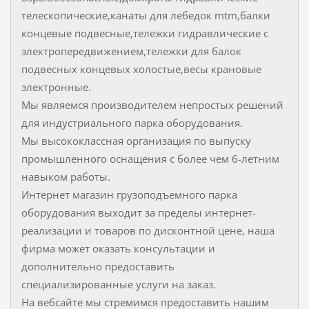
телескопические,канаты для лебедок mtm,балки
концевые подвесные,тележки гидравлические с
электропередвижением,тележки для балок
подвесных концевых холостые,весы крановые
электронные.
Мы являемся производителем непростых решений
для индустриального парка оборудования.
Мы высококлассная организация по выпуску
промышленного оснащения с более чем 6-летним
навыком работы.
Интернет магазин грузоподъемного парка
оборудования выходит за пределы интернет-
реализации и товаров по дисконтной цене, наша
фирма может оказать консультации и
дополнительно предоставить
специализированные услуги на заказ.
На вебсайте мы стремимся предоставить нашим