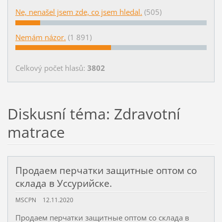
Ne, nenašel jsem zde, co jsem hledal.
(505)
Nemám názor.
(1 891)
Celkový počet hlasů:
3802
Diskusní téma: Zdravotní
matrace
Продаем перчатки защитные оптом со
склада в Уссурийске.
MSCPN
12.11.2020
Продаем перчатки защитные оптом со склада в