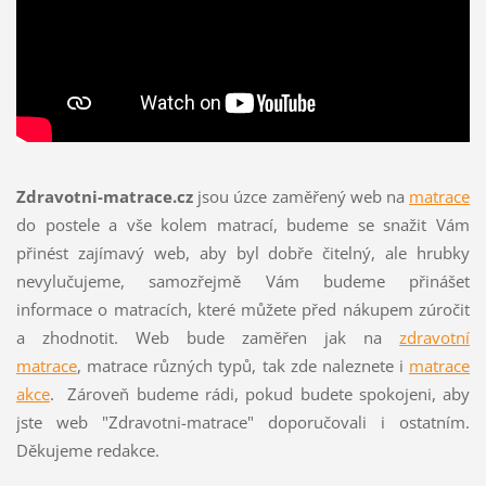
Zdravotni-matrace.cz
jsou úzce zaměřený web na
matrace
do postele a vše kolem matrací, budeme se snažit Vám
přinést zajímavý web, aby byl dobře čitelný, ale hrubky
nevylučujeme, samozřejmě Vám budeme přinášet
informace o matracích, které můžete před nákupem zúročit
a zhodnotit. Web bude zaměřen jak na
zdravotní
matrace
, matrace různých typů, tak zde naleznete i
matrace
akce
. Zároveň budeme rádi, pokud budete spokojeni, aby
jste web "Zdravotni-matrace" doporučovali i ostatním.
Děkujeme redakce.