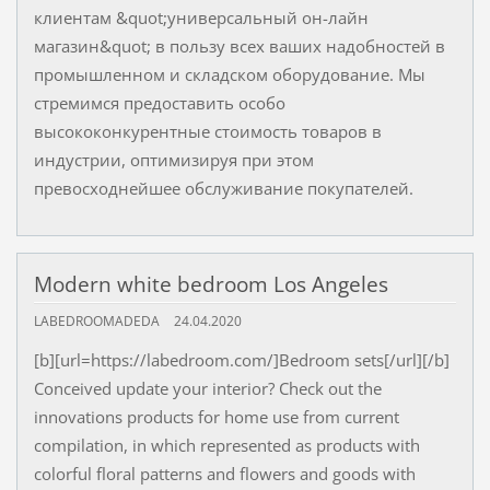
клиентам &quot;универсальный он-лайн
магазин&quot; в пользу всех ваших надобностей в
промышленном и складском оборудование. Мы
стремимся предоставить особо
высококонкурентные стоимость товаров в
индустрии, оптимизируя при этом
превосходнейшее обслуживание покупателей.
Modern white bedroom Los Angeles
LABEDROOMADEDA
24.04.2020
[b][url=https://labedroom.com/]Bedroom sets[/url][/b]
Conceived update your interior? Check out the
innovations products for home use from current
compilation, in which represented as products with
colorful floral patterns and flowers and goods with