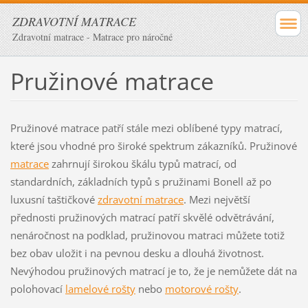
ZDRAVOTNÍ MATRACE
Zdravotní matrace - Matrace pro náročné
Pružinové matrace
Pružinové matrace patří stále mezi oblíbené typy matrací,
které jsou vhodné pro široké spektrum zákazníků. Pružinové
matrace
zahrnují širokou škálu typů matrací, od
standardních, základních typů s pružinami Bonell až po
luxusní taštičkové
zdravotní matrace
. Mezi největší
přednosti pružinových matrací patří skvělé odvětrávání,
nenáročnost na podklad, pružinovou matraci můžete totiž
bez obav uložit i na pevnou desku a dlouhá životnost.
Nevýhodou pružinových matrací je to, že je nemůžete dát na
polohovací
lamelové rošty
nebo
motorové rošty
.