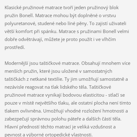
Klasické pružinové matrace tvoří jeden pružinový blok
pružin Bonell. Matrace mohou být doplněné o vrstvu
polyuretanové, studené nebo líné pěny. To zajistí uživateli
větší komfort při spánku. Matrace s pružinami Bonell velmi
dobře odvětrávají, můžete je proto použít i ve vlhčím
prostředí.
Modernější jsou taštičkové matrace. Obsahují mnohem více
menších pružin, které jsou uložené v samostatných
taštičkách z netkané textilie. Ty jim umožňují samostatně a
nezávisle reagovat na tlak lidského těla. Taštičkové
pružinové matrace vynikají bodovou elasticitou - stlačí se
pouze v místě největšího tlaku, ale ostatní plocha není tímto
tlakem ovlivněna. Umožňují vhodné rozložení hmotnosti a
zabezpečují správnou polohu páteře a dalších částí těla.
Hlavní předností těchto matrací je veliká vzdušnost a
pevnost a výborné ortopedické vlastnosti.