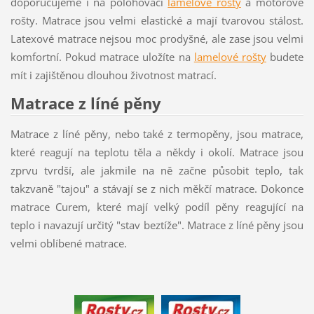
doporučujeme i na polohovací
lamelové rošty
a motorové
rošty. Matrace jsou velmi elastické a mají tvarovou stálost.
Latexové matrace nejsou moc prodyšné, ale zase jsou velmi
komfortní. Pokud matrace uložíte na
lamelové rošty
budete
mít i zajištěnou dlouhou životnost matrací.
Matrace z líné pěny
Matrace z líné pěny, nebo také z termopěny, jsou matrace,
které reagují na teplotu těla a někdy i okolí. Matrace jsou
zprvu tvrdší, ale jakmile na ně začne působit teplo, tak
takzvaně "tajou" a stávají se z nich měkčí matrace. Dokonce
matrace Curem, které mají velký podíl pěny reagující na
teplo i navazují určitý "stav beztíže". Matrace z líné pěny jsou
velmi oblíbené matrace.