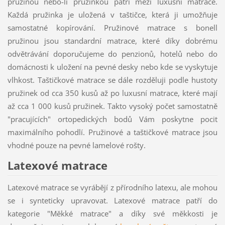
pružinou nebo-li pružinkou patří mezi luxusní matrace.
Každá pružinka je uložená v taštičce, která ji umožňuje
samostatné kopírování. Pružinové matrace s bonell
pružinou jsou standardní matrace, které díky dobrému
odvětrávání doporučujeme do penzionů, hotelů nebo do
domácnosti k uložení na pevné desky nebo kde se vyskytuje
vlhkost. Taštičkové matrace se dále rozděluji podle hustoty
pružinek od cca 350 kusů až po luxusní matrace, které mají
až cca 1 000 kusů pružinek. Takto vysoký počet samostatně
"pracujících" ortopedických bodů Vám poskytne pocit
maximálního pohodlí. Pružinové a taštičkové matrace jsou
vhodné pouze na pevné lamelové rošty.
Latexové matrace
Latexové matrace se vyrábějí z přírodního latexu, ale mohou
se i synteticky upravovat. Latexové matrace patří do
kategorie "Měkké matrace" a díky své měkkosti je