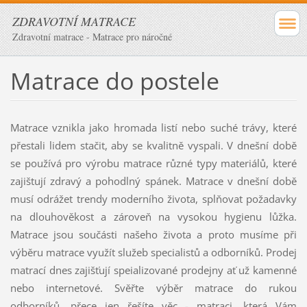
ZDRAVOTNÍ MATRACE
Zdravotní matrace - Matrace pro náročné
Matrace do postele
Matrace vznikla jako hromada listí nebo suché trávy, které
přestali lidem stačit, aby se kvalitně vyspali. V dnešní době
se používá pro výrobu matrace různé typy materiálů, které
zajištují zdravý a pohodlný spánek. Matrace v dnešní době
musí odrážet trendy moderního života, splňovat požadavky
na dlouhověkost a zároveň na vysokou hygienu lůžka.
Matrace jsou součásti našeho života a proto musíme při
výběru matrace využít služeb specialistů a odborníků. Prodej
matrací dnes zajišťují speializované prodejny ať už kamenné
nebo internetové. Svěřte výběr matrace do rukou
odborníků, přece jen řešíte věc - matraci, která Vám