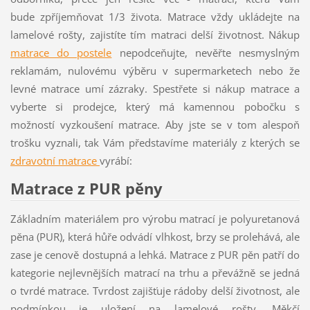
bude zpříjemňovat 1/3 života. Matrace vždy ukládejte na
lamelové rošty, zajistíte tím matraci delší životnost. Nákup
matrace do postele
nepodceňujte, nevěřte nesmyslným
reklamám, nulovému výběru v supermarketech nebo že
levné matrace umí zázraky. Spestřete si nákup matrace a
vyberte si prodejce, který má kamennou pobočku s
možností vyzkoušení matrace. Aby jste se v tom alespoň
trošku vyznali, tak Vám představíme materiály z kterých se
zdravotní matrace
vyrábí:
Matrace z PUR pěny
Základním materiálem pro výrobu matrací je polyuretanová
pěna (PUR), která hůře odvádí vlhkost, brzy se prolehává, ale
zase je cenově dostupná a lehká. Matrace z PUR pěn patří do
kategorie nejlevnějších matrací na trhu a převážně se jedná
o tvrdé matrace. Tvrdost zajišťuje rádoby delší životnost, ale
podmínkou je uložení na lamelové rošty. Měkčí