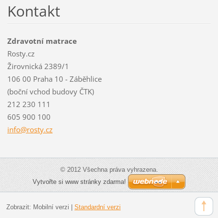
Kontakt
Zdravotní matrace
Rosty.cz
Žirovnická 2389/1
106 00 Praha 10 - Záběhlice
(boční vchod budovy ČTK)
212 230 111
605 900 100
info@ros
ty.cz
© 2012 Všechna práva vyhrazena.
Vytvořte si www stránky zdarma!
Zobrazit:
Mobilní verzi
|
Standardní verzi