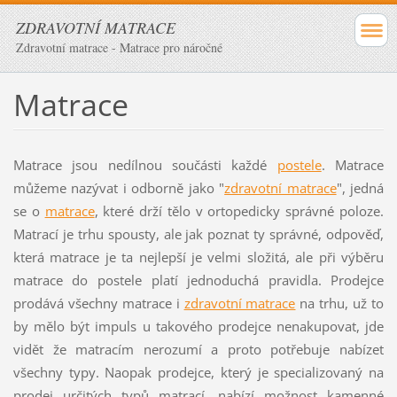
ZDRAVOTNÍ MATRACE
Zdravotní matrace - Matrace pro náročné
Matrace
Matrace jsou nedílnou součásti každé
postele
. Matrace
můžeme nazývat i odborně jako "
zdravotní matrace
", jedná
se o
matrace
, které drží tělo v ortopedicky správné poloze.
Matrací je trhu spousty, ale jak poznat ty správné, odpověď,
která matrace je ta nejlepší je velmi složitá, ale při výběru
matrace do postele platí jednoduchá pravidla. Prodejce
prodává všechny matrace i
zdravotní matrace
na trhu, už to
by mělo být impuls u takového prodejce nenakupovat, jde
vidět že matracím nerozumí a proto potřebuje nabízet
všechny typy. Naopak prodejce, který je specializovaný na
prodej určitých typů matrací, nabízí možnost kamenné