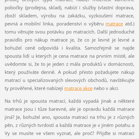
pobočky (prodejna, sklad), nabízí i služby (vlastní doprava,
zboží skladem, výrobu na zakázku, vyzkoušení matrace,
pevná a mobilní linka, poradenství o výběru
matrace
atd.)
tomu věnujte svou potávku po matracích. Další jednoduché
pravidlo pro nákup matrace je, že co je levné je levné a
bohužel ceně odpovídá i kvalita. Samozřejmě se najde
spousta lidí u kterých je cena matrace na prvním místě, ale
uvědomte si, že to je jeden z mála produktů v domácnosti,
který používáte denně. A pokud přesto požadujete nákup
matrací u specializovaných slevových obchodů, navštěvujte
ty prověřené, které nabízejí
matrace akce
nebo v akci.
Na trhů je spousta matrací, každá vypadá jinak a některé
matrace jsou i tůze barevné, ale je opravdu každá matrace
jiná? Je, bohužel ano, spousta matrací na trhu je z různých
pěn, z různých tvrdostí a každá matrace je v jiném potahu a
Vy se musíte ve všem vyznat, ale proč? Přijďte si matraci